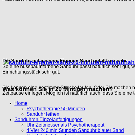
Die Sanduhr mit meinem Eigenen Sand gefällt mir sehr.
So eine nussbaumfarbene Sanduhr passt natürlich sehr gut, w
Einrichtungsstück sehr gut.
Sie können eine bestimme Strecke laufen. Oder Sie machen bei
Was können Sie in 20 Minuten machen?
Zeitpause einlegen. Möglich ist natürlich auch, dass Sie ein
Home
Psychotherapie 50 Minuten
Sanduhr leihen
Sanduhren Einzelanfertigungen
Uhr Zeitmesser als Psychotherapeut
4 Vier 240 min Stunden Sanduhr blauer Sand